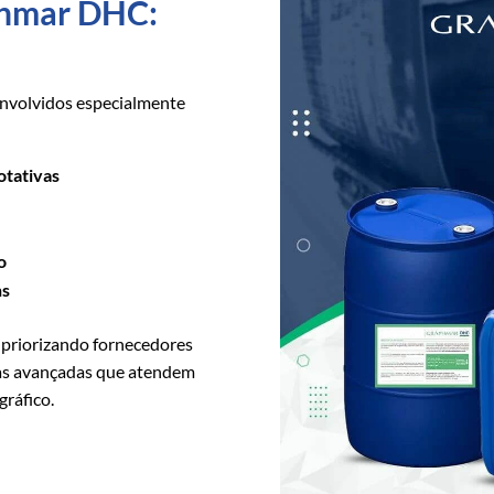
aphmar DHC:
nvolvidos especialmente
otativas
s
o
ns
 priorizando fornecedores
ias avançadas que atendem
gráfico.