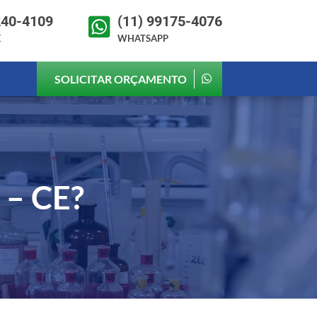
240-4109
(11) 99175-4076

E
WHATSAPP
SOLICITAR ORÇAMENTO
 – CE
?