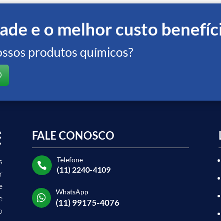
ade e o melhor custo benefíc
ossos produtos químicos?
FALE CONOSCO
Telefone
s

(11) 2240-4109
r
e
WhatsApp

e
(11) 99175-4076
o