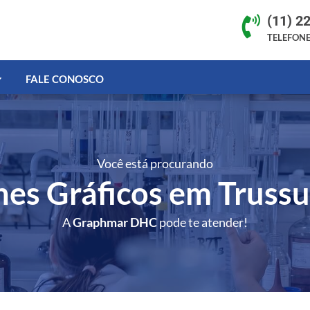
(11) 2

TELEFON
FALE CONOSCO
Você está procurando
ones Gráficos em Trussu
A
Graphmar DHC
pode te atender!