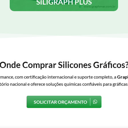
SILIGRAPH PLUS
SILIGRAPH PLUS é uma emulsão de silicone
desenvolvida para ser utilizada como lubrificante e
desmoldante, contém agente antiestático, para uso
tanto em rotativas Heat set como em cold-set.
Saiba Mais
Onde Comprar Silicones Gráficos
ormance, com certificação internacional e suporte completo, a
Grap
tório nacional e oferece soluções químicas confiáveis para gráficas
SOLICITAR ORÇAMENTO