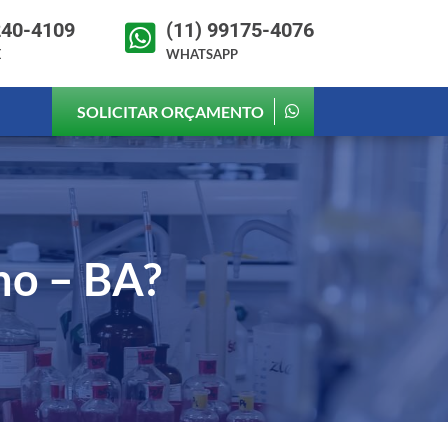
240-4109
(11) 99175-4076

E
WHATSAPP
SOLICITAR ORÇAMENTO
ho – BA
?