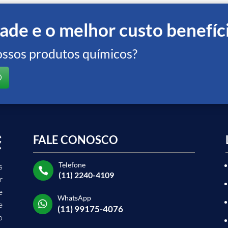
ade e o melhor custo benefíc
ossos produtos químicos?
FALE CONOSCO
Telefone
s

(11) 2240-4109
r
e
WhatsApp

e
(11) 99175-4076
o