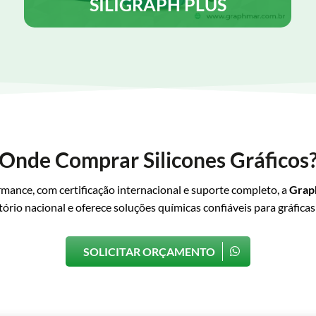
SILIGRAPH PLUS
SILIGRAPH PLUS é uma emulsão de silicone
desenvolvida para ser utilizada como lubrificante e
desmoldante, contém agente antiestático, para uso
tanto em rotativas Heat set como em cold-set.
Saiba Mais
Onde Comprar Silicones Gráficos
ormance, com certificação internacional e suporte completo, a
Grap
tório nacional e oferece soluções químicas confiáveis para gráficas
SOLICITAR ORÇAMENTO