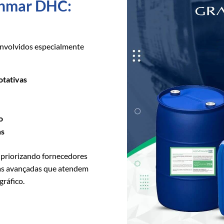
aphmar DHC:
nvolvidos especialmente
otativas
s
o
ns
 priorizando fornecedores
ias avançadas que atendem
gráfico.