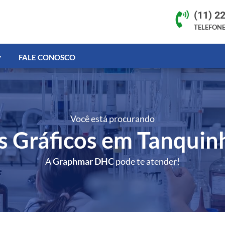
(11) 2

TELEFON
FALE CONOSCO
Você está procurando
es Gráficos em Tanquin
A
Graphmar DHC
pode te atender!