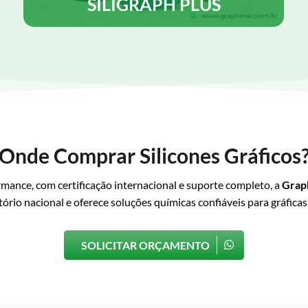
SILIGRAPH PLUS
SILIGRAPH PLUS é uma emulsão de silicone
desenvolvida para ser utilizada como lubrificante e
desmoldante, contém agente antiestático, para uso
tanto em rotativas Heat set como em cold-set.
Saiba Mais
Onde Comprar Silicones Gráficos
ormance, com certificação internacional e suporte completo, a
Grap
tório nacional e oferece soluções químicas confiáveis para gráficas
SOLICITAR ORÇAMENTO