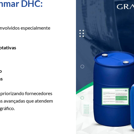
aphmar DHC:
nvolvidos especialmente
otativas
s
o
ns
 priorizando fornecedores
ias avançadas que atendem
gráfico.