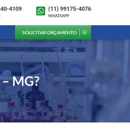
240-4109
(11) 99175-4076

E
WHATSAPP
SOLICITAR ORÇAMENTO
o – MG
?