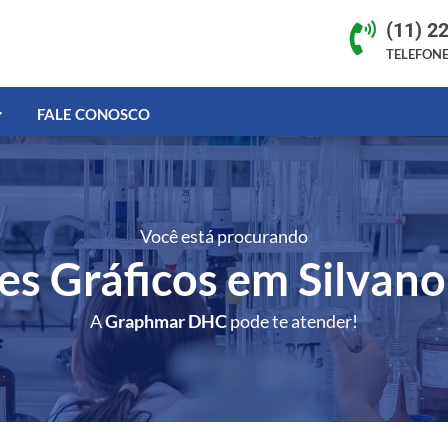
(11) 2

TELEFON
FALE CONOSCO
Você está procurando
nes Gráficos em Silvan
A
Graphmar DHC
pode te atender!