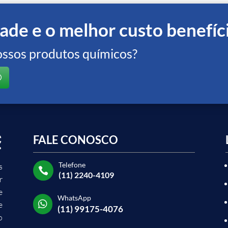
ade e o melhor custo benefíc
ossos produtos químicos?
FALE CONOSCO
Telefone
s

(11) 2240-4109
r
e
WhatsApp

e
(11) 99175-4076
o