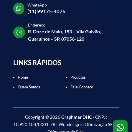
WhatsApp

(11) 99175-4076
Endereço
R. Doze de Maio, 193 – Vila Galvão,
}
Guarulhos – SP, 07056-120
LINKS RÁPIDOS
Home
Produtos
Quem Somos
Fale Conosco
Copyright
©
2026
Graphmar DHC
- CNPJ:
10.920.104/0001-78 | Webdesign e Otimização SEO -

Otimizador de Site
.