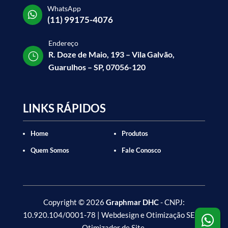
WhatsApp

(11) 99175-4076
Endereço
R. Doze de Maio, 193 – Vila Galvão,
}
Guarulhos – SP, 07056-120
LINKS RÁPIDOS
Home
Produtos
Quem Somos
Fale Conosco
Copyright
©
2026
Graphmar DHC
- CNPJ:
10.920.104/0001-78 | Webdesign e Otimização SEO -

Otimizador de Site
.