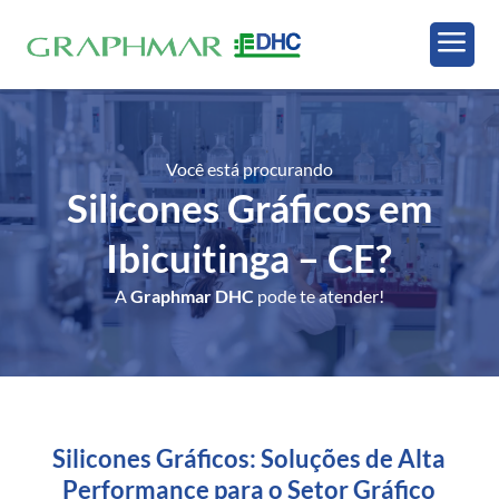
a
Você está procurando
Silicones Gráficos em
Ibicuitinga – CE
?
A
Graphmar DHC
pode te atender!
Silicones Gráficos: Soluções de Alta
Performance para o Setor Gráfico