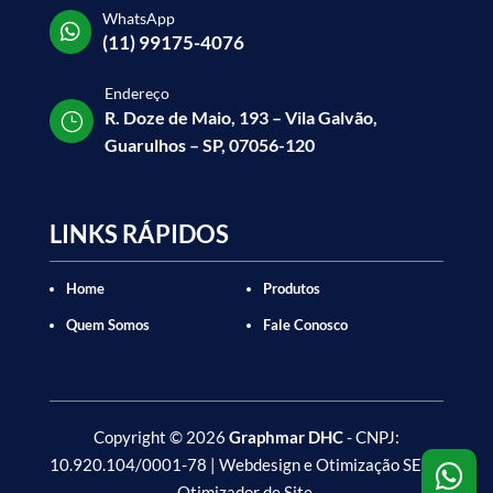
WhatsApp

(11) 99175-4076
Endereço
R. Doze de Maio, 193 – Vila Galvão,
}
Guarulhos – SP, 07056-120
LINKS RÁPIDOS
Home
Produtos
Quem Somos
Fale Conosco
Copyright
©
2026
Graphmar DHC
- CNPJ:
10.920.104/0001-78 | Webdesign e Otimização SEO -

Otimizador de Site
.